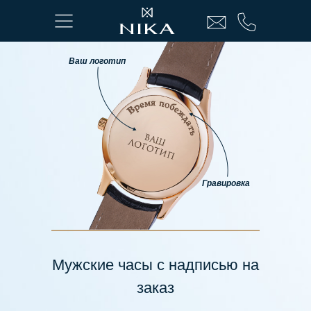
Ваш логотип
В
Мужские
Контакты
Серебряные
На браслете
Упаковка
Женские
Золотые
Ручки
Отдел спецзаказов:
Гравировка
Мужские часы с надписью на
заказ