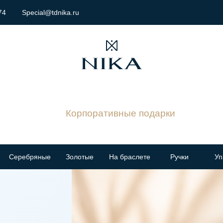
74
Special@tdnika.ru
Корпоративные подарки
Серебряные
Золотые
На браслете
Ручки
Уп
Отдел спецзаказов: