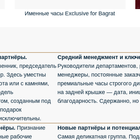
Именные часы Exclusive for Bagrat
партнёры.
Средний менеджмент и ключ
венник, председатель
Руководители департаментов,
ёр. Здесь уместны
менеджеры, постоянные заказч
та или с камнями,
премиальные часы строгого ди
одель
на задней крышке — дата, ини
ом, созданным под
благодарность. Сдержанно, но
 подарок
 исключительны.
тнёры.
Признание
Новые партнёры и потенциа
вные рабочие
Самая деликатная группа. Под