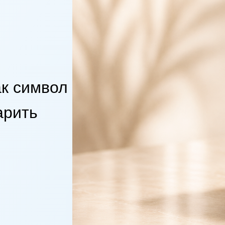
к символ
арить