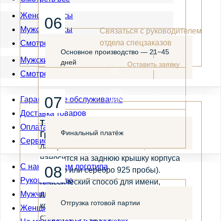
Женские часы
06
Мужские часы
Связаться с руководителем
отдела спецзаказов
Смотреть все
Основное производство — 21−45
Мужские кастомные часы
дней
Оставить заявку
+7
Смотреть все
(989)
Special@tdnika.ru
602-
г. Москва, ул. Садовники, 3А
07
Гарантийное обслуживание
03-
74
Доставка товаров
ТРИ СПОСОБА НАНЕСЕНИЯ
Оплата товаров
Финальный платёж
Гравировка с датой и именами
—
Сервисные центры
лазерная или механическая,
наносится на заднюю крышку корпуса
С нанесением логотипа
08
(золото или серебро 925 пробы).
Руководителю
Классический способ для имени,
даты, послания, логотипа или
Мужчинам
Отгрузка готовой партии
корпоративной символики; не
Женщинам
стирается со временем.