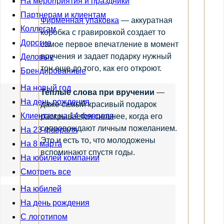
На мероприятия и праздники
Партнерам и клиентам
Фирменная упаковка
— аккуратная
Коллегам
коробка с гравировкой создает то
Дорогие
самое первое впечатление в момент
вручения и задает подарку нужный
Деловые
тон еще до того, как его откроют.
Брендированные
На новый год
Теплые слова при вручении
—
На день рождения
даже самый красивый подарок
Клиентам на 14 февраля
раскрывается сильнее, когда его
сопровождают личным пожеланием.
На 23 февраля
Это и есть то, что молодожены
На 8 марта
вспоминают спустя годы.
На юбилей компании
Смотреть все
На юбилей
На день рождения
С логотипом